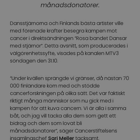
månadsdonatorer.
Dansstjärnorna och Finlands bästa artister ville
med förenade krafter besegra kampen mot
cancer i direktsändningen ”Rosa bandet Dansar
med stjärnor”. Detta avsnitt, som producerades i
välgörenhetssyfte, visades på kanalen MTV3
söndagen den 31.10.
”Under kvällen sprängde vi gränser, då nästan 70
000 finländare kom med och stödde
cancerforskningen på olika sätt. Det var faktiskt
riktigt många människor som nu gick med i
kampen för att kuva cancern. Vi är alla i samma
båt, och jag vill tacka alla dem som gett ett
bidrag och dem som lovat bli
månadsdonatorer”, säger Cancerstiftelsens
insamlingschef
Sari Meller
tacksamt.