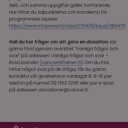
SMS, och samma uppgifter gäller fortfarande.
Här hittar du tidpunkterna och kanalerna för
programmets repriser:
https://www.mtvpressi.fi/sarja/270429/kausi/389470
Ifall du har frågor om att göra en donation
, läs
gärna först igenom avsnittet ”Vanliga frågor och
svar” på adressen: Vanliga frågor och svar –
Rosa bandet
(cancerstiftelsen.fi)
. Om du inte
hittar något svar på din fråga, får du gärna
kontakta vår givarservice vardagar kl. 9–15 per
telefon på numret 09 1353 3256 eller per e-post
på adressen
donationer@cancer.fi
.