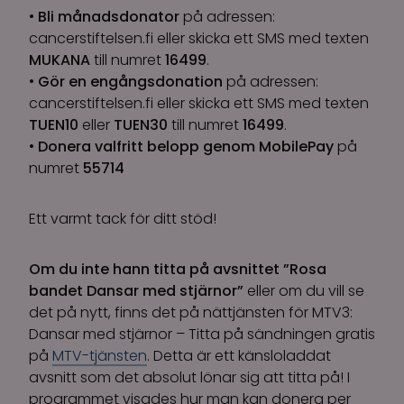
•
Bli månadsdonator
på adressen:
cancerstiftelsen.fi eller skicka ett SMS med texten
MUKANA
till numret
16499
.
•
Gör en engångsdonation
på adressen:
cancerstiftelsen.fi eller skicka ett SMS med texten
TUEN10
eller
TUEN30
till numret
16499
.
•
Donera valfritt belopp genom MobilePay
på
numret
55714
Ett varmt tack för ditt stöd!
Om du inte hann titta på avsnittet ”Rosa
bandet Dansar med stjärnor”
eller om du vill se
det på nytt, finns det på nättjänsten för MTV3:
Dansar med stjärnor – Titta på sändningen gratis
på
MTV-tjänsten
. Detta är ett känsloladdat
avsnitt som det absolut lönar sig att titta på! I
programmet visades hur man kan donera per