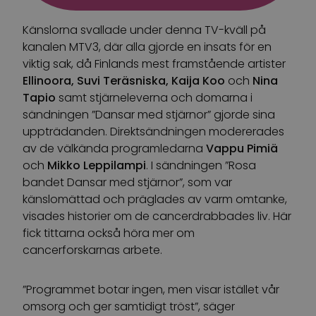
Känslorna svallade under denna TV-kväll på
kanalen MTV3, där alla gjorde en insats för en
viktig sak, då Finlands mest framstående artister
Ellinoora, Suvi Teräsniska, Kaija Koo
och
Nina
Tapio
samt stjärneleverna och domarna i
sändningen ”Dansar med stjärnor” gjorde sina
uppträdanden. Direktsändningen modererades
av de välkända programledarna
Vappu Pimiä
och
Mikko Leppilampi
. I sändningen ”Rosa
bandet Dansar med stjärnor”, som var
känslomättad och präglades av varm omtanke,
visades historier om de cancerdrabbades liv. Här
fick tittarna också höra mer om
cancerforskarnas arbete.
”Programmet botar ingen, men visar istället vår
omsorg och ger samtidigt tröst”, säger