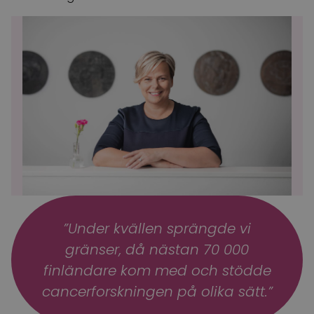
”Under kvällen sprängde vi
gränser, då nästan 70 000
finländare kom med och stödde
cancerforskningen på olika sätt.”