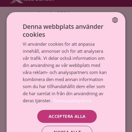
Hem
»
Rosa bandet 2024
Denna webbplats använder
Cancerstiftelsen sr (FO-nummer 0237165-7)
cookies
Backasgatan 2, 00500 Helsingfors,
FINNISH
Tfn. 09 135 331
Vi använder cookies för att anpassa
SWEDISH
innehåll, annonser och för att analysera
Dataskydd och register
vår trafik. Vi delar också information om
din användning av vår webbplats med
Tillstånd till penninginsamling
våra reklam- och analyspartners som kan
kombinera den med annan information
Kontakta oss
som du har tillhandahållit dem eller som
de har samlat in från din användning av
Donera
deras tjänster.
Tietosuojakäytäntö
ACCEPTERA ALLA
Kom med
Gör en donation