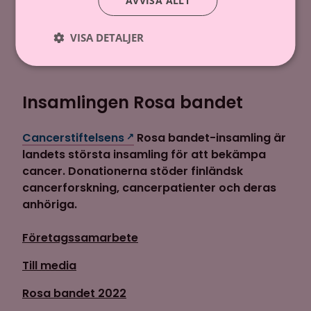
AVVISA ALLT
Donera via telefon
VISA DETALJER
Starta en egen insamling
Insamlingen Rosa bandet
Cancerstiftelsens
Rosa bandet-insamling är
landets största insamling för att bekämpa
cancer. Donationerna stöder finländsk
cancerforskning, cancerpatienter och deras
anhöriga.
Företagssamarbete
Till media
Rosa bandet 2022