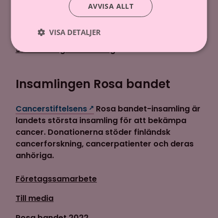
AVVISA ALLT
Gör en donation
Donera via telefon
VISA DETALJER
Starta en egen insamling
Insamlingen Rosa bandet
Cancerstiftelsens
Rosa bandet-insamling är
landets största insamling för att bekämpa
cancer. Donationerna stöder finländsk
cancerforskning, cancerpatienter och deras
anhöriga.
Företagssamarbete
Till media
Rosa bandet 2022