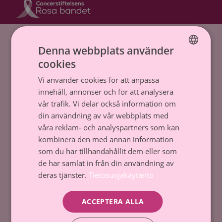
Hem
»
prostatacancer
Denna webbplats använder
Cancerstiftelsen sr (FO-nummer 0237165-7)
cookies
FINNISH
Backasgatan 2, 00500 Helsingfors,
Vi använder cookies för att anpassa
SWEDISH
Tfn. 09 135 331
innehåll, annonser och för att analysera
vår trafik. Vi delar också information om
Dataskydd och register
din användning av vår webbplats med
våra reklam- och analyspartners som kan
Tillstånd till penninginsamling
kombinera den med annan information
Kontakta oss
som du har tillhandahållit dem eller som
de har samlat in från din användning av
deras tjänster.
Tietosuojakäytäntö
Donera
ACCEPTERA ALLA
Kom med