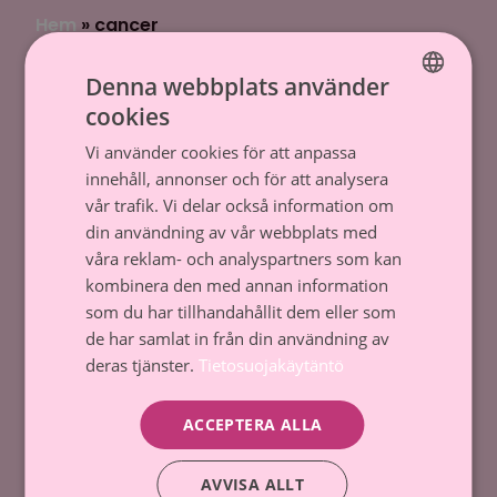
Hem
»
cancer
Cancerstiftelsen sr (FO-nummer 0237165-7)
Denna webbplats använder
Backasgatan 2, 00500 Helsingfors,
cookies
FINNISH
Tfn. 09 135 331
Vi använder cookies för att anpassa
SWEDISH
innehåll, annonser och för att analysera
Dataskydd och register
vår trafik. Vi delar också information om
din användning av vår webbplats med
Tillstånd till penninginsamling
våra reklam- och analyspartners som kan
Kontakta oss
kombinera den med annan information
som du har tillhandahållit dem eller som
de har samlat in från din användning av
Donera
deras tjänster.
Tietosuojakäytäntö
Kom med
ACCEPTERA ALLA
Gör en donation
AVVISA ALLT