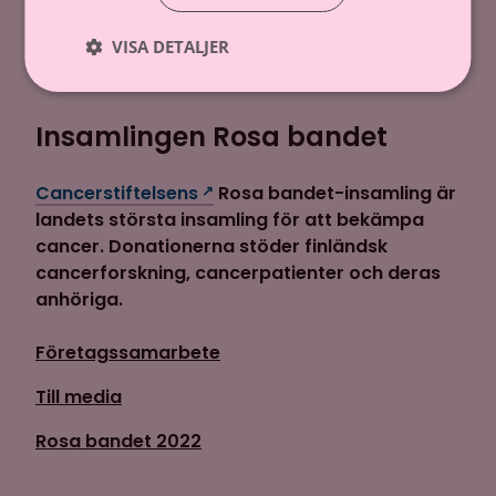
Donera via telefon
VISA DETALJER
Starta en egen insamling
Insamlingen Rosa bandet
Cancerstiftelsens
Rosa bandet-insamling är
landets största insamling för att bekämpa
cancer. Donationerna stöder finländsk
cancerforskning, cancerpatienter och deras
anhöriga.
Företagssamarbete
Till media
Rosa bandet 2022