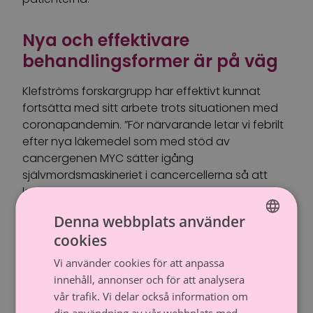
Nya och effektivare
behandlingsformer är på väg
Klefströms forskargrupp har effektivt kunnat
fortsätta med sitt arbete trots situationen med
coronapandemin. ”För närvarande letar vi febrilt
efter nya läkemedel som med stöd av
cancergenen MYC sätter igång
självmordsmaskineriet i cancercellerna så att
kroppens immunförsvar vaknar upp och
attackerar cancern. Just nu jobbar vi med detta
Denna webbplats använder
inom ramen för ett internationellt samarbete
cookies
med UCSF i San Francisco, europeiska partners
FINNISH
och Finlands institut för molekylär medicin. Vi har
Vi använder cookies för att anpassa
SWEDISH
också ett samarbete med det nationella
innehåll, annonser och för att analysera
cancercentret, så att vägen från våra
vår trafik. Vi delar också information om
medicinska fynd till patienten ska vara så kort
din användning av vår webbplats med