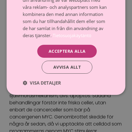
som möjligt”, berättar han.
våra reklam- och analyspartners som kan
kombinera den med annan information
Vad innebär det pågående
som du har tillhandahållit dem eller som
de har samlat in från din användning av
forskningsarbetet för
deras tjänster.
Tietosuojakäytäntö
patienterna?
ACCEPTERA ALLA
Syftet med det pågående forskningsarbetet är
att vid sidan om cellgiftsbehandlingarna, som
medför biverkningar, hitta lika effektiva men
AVVISA ALLT
betydligt säkrare behandlingsformer. ”Vi strävar
inte efter att ’förgifta’ cancercellerna, utan
VISA DETALJER
istället att få igång dessa cellers slumrande
självmordsmekanism, dvs. apoptos. Sådana
behandlingar förstör inte friska celler, utan
enbart de cancerceller som bär på
cancergenen MYC. Genombrottet skedde för
några år sedan, då vi upptäckte att celldöd som
programmeras genom MYC stimulerar