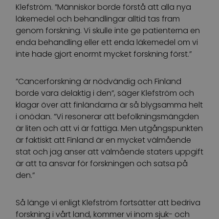
Klefström. ”Människor borde förstå att alla nya
läkemedel och behandlingar alltid tas fram
genom forskning. Vi skulle inte ge patienterna en
enda behandling eller ett enda läkemedel om vi
inte hade gjort enormt mycket forskning först.”
”Cancerforskning är nödvändig och Finland
borde vara delaktig i den”, säger Klefström och
klagar över att finländarna är så blygsamma helt
i onödan. ”Vi resonerar att befolkningsmängden
är liten och att vi är fattiga. Men utgångspunkten
är faktiskt att Finland är en mycket välmående
stat och jag anser att välmående staters uppgift
är att ta ansvar för forskningen och satsa på
den.”
Så länge vi enligt Klefström fortsätter att bedriva
forskning i vårt land, kommer vi inom sjuk- och