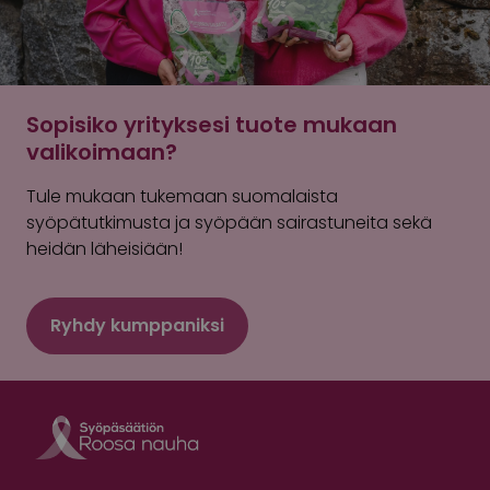
Sopisiko yrityksesi tuote mukaan
valikoimaan?
Tule mukaan tukemaan suomalaista
syöpätutkimusta ja syöpään sairastuneita sekä
heidän läheisiään!
Ryhdy kumppaniksi
Roosa nauha Fa
Roosa nauha 