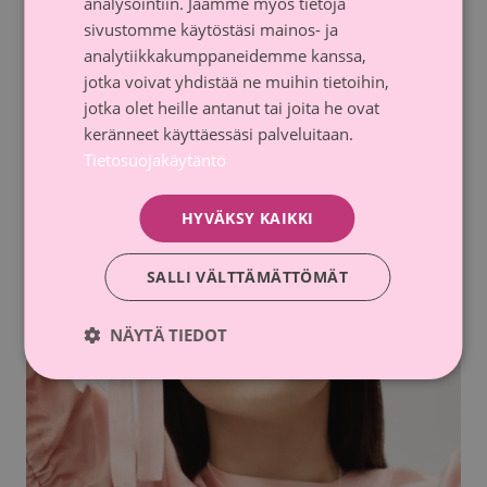
analysointiin. Jaamme myös tietoja
sivustomme käytöstäsi mainos- ja
analytiikkakumppaneidemme kanssa,
jotka voivat yhdistää ne muihin tietoihin,
jotka olet heille antanut tai joita he ovat
keränneet käyttäessäsi palveluitaan.
Tietosuojakäytäntö
HYVÄKSY KAIKKI
SALLI VÄLTTÄMÄTTÖMÄT
NÄYTÄ TIEDOT