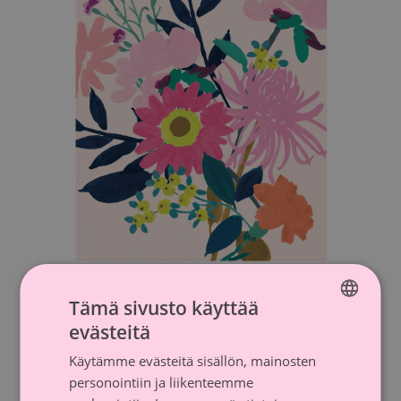
1-os kortti Roosa nauha Kukat
Tämä sivusto käyttää
evästeitä
Roosa nauha postikortti.
FINNISH
Käytämme evästeitä sisällön, mainosten
SWEDISH
personointiin ja liikenteemme
Katso tuote