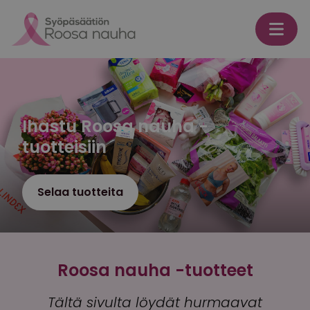
Skip to content
Ihastu Roosa nauha -
tuotteisiin
Selaa tuotteita
Roosa nauha -tuotteet
Tältä sivulta löydät hurmaavat