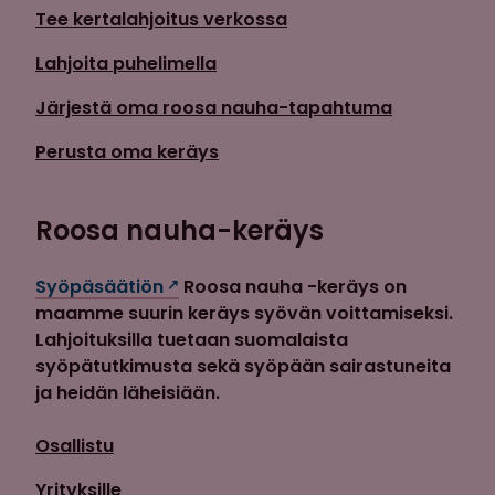
Tee kertalahjoitus verkossa
Lahjoita puhelimella
Järjestä oma roosa nauha-tapahtuma
Perusta oma keräys
Roosa nauha-keräys
Syöpäsäätiön
Roosa nauha -keräys on
maamme suurin keräys syövän voittamiseksi.
Lahjoituksilla tuetaan suomalaista
syöpätutkimusta sekä syöpään sairastuneita
ja heidän läheisiään.
Osallistu
Yrityksille